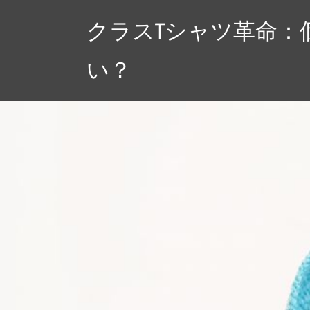
コ
クラスTシャツ革命：
ン
テ
い？
ン
ツ
へ
ス
キ
ッ
プ