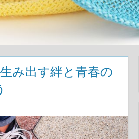
が生み出す絆と青春の
う