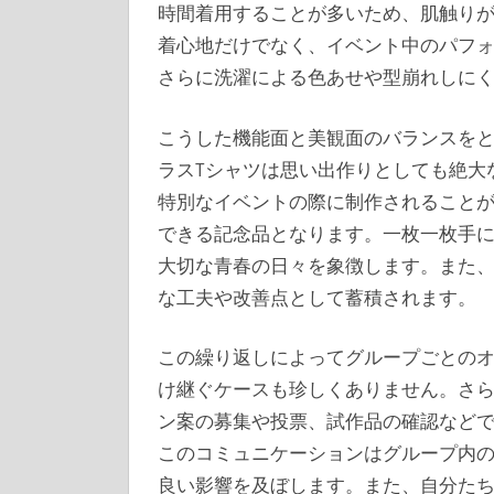
時間着用することが多いため、肌触り
着心地だけでなく、イベント中のパフ
さらに洗濯による色あせや型崩れしに
こうした機能面と美観面のバランスを
ラスTシャツは思い出作りとしても絶大
特別なイベントの際に制作されること
できる記念品となります。一枚一枚手
大切な青春の日々を象徴します。また
な工夫や改善点として蓄積されます。
この繰り返しによってグループごとの
け継ぐケースも珍しくありません。さ
ン案の募集や投票、試作品の確認など
このコミュニケーションはグループ内
良い影響を及ぼします。また、自分た