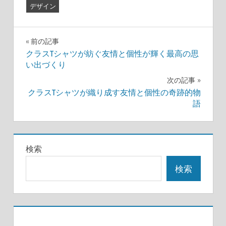
デザイン
投
前の記事
クラスTシャツが紡ぐ友情と個性が輝く最高の思
稿
い出づくり
ナ
次の記事
クラスTシャツが織り成す友情と個性の奇跡的物
ビ
語
ゲ
ー
検索
シ
検索
ョ
ン