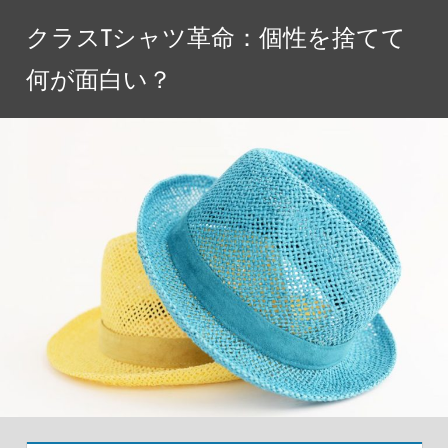
コ
クラスTシャツ革命：個性を捨てて
ン
テ
何が面白い？
ン
ツ
へ
ス
キ
ッ
プ