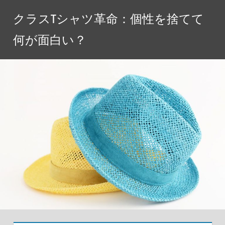
コ
クラスTシャツ革命：個性を捨てて
ン
テ
何が面白い？
ン
ツ
へ
ス
キ
ッ
プ