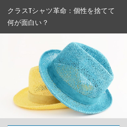
コ
クラスTシャツ革命：個性を捨てて
ン
テ
何が面白い？
ン
ツ
へ
ス
キ
ッ
プ