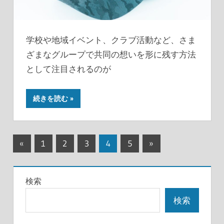
学校や地域イベント、クラブ活動など、さま
ざまなグループで共同の想いを形に残す方法
として注目されるのが
続きを読む
投
前
次
«
1
2
3
4
5
»
の
の
稿
記
記
の
検索
事
事
ペ
検索
ー